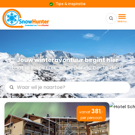
Tips & inspiratie
Menu
Jouw winteravontuur begint hier
Laat je inspireren en scoor de beste deal!
381
vanaf
,-
per persoon