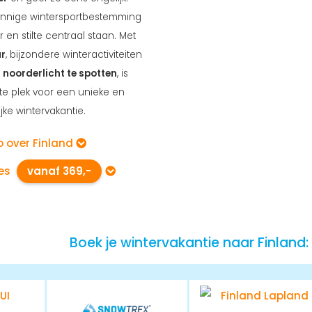
innige wintersportbestemming
en stilte centraal staan. Met
ur
, bijzondere winteractiviteiten
t
noorderlicht te spotten
, is
te plek voor een unieke en
jke wintervakantie.
o over Finland
ies
vanaf 369,-
Boek je wintervakantie naar Finland: