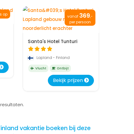
369
js op
vanaf
,-
per persoon
Santa's Hotel Tunturi
Lapland - Finland
Vlucht
Ontbijt
Bekijk prijzen
resultaten.
Finland vakantie boeken bij deze