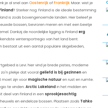
nk je al snel aan
Oostenrijk
of
Frankrijk
. Maar: wist je
Finland
? Sterker nog: Finland is de ideale bestemming
kiland is zoals bovengenoemde landen. Hier beleef je
uwde bossen, bevroren meren en met een beetje
el. Dankzij de noordelijke ligging is Finland
erg
ekendste wintersportregio van het land bent:
n bestaat uit een aantal populaire skigebieden,
gebied is Levi: hier vind je brede pistes, moderne
s zo'n plekje dat vooral
geliefd is bij gezinnen
en
ist moet zijn voor
magische natuur
en rust en ruimte.
egio te vinden:
Arctic Lakeland
in het midden en
it deel van Finland in een
sprookjesachtig
heuvels en eindeloze bossen. Plaatsen zoals
Tahko