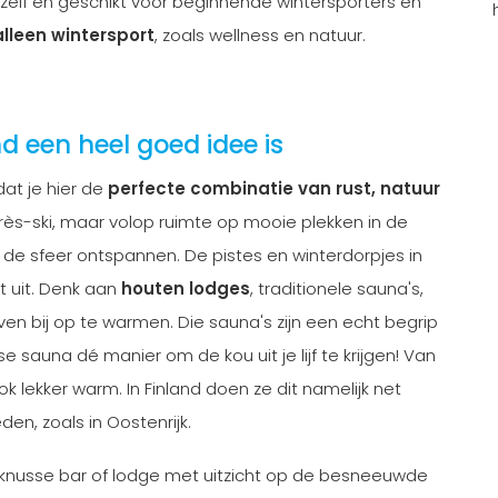
en zelf en geschikt voor beginnende wintersporters en
alleen wintersport
, zoals wellness en natuur.
d een heel goed idee is
dat je hier de
perfecte combinatie van rust, natuur
rès-ski, maar volop ruimte op mooie plekken in de
is de sfeer ontspannen. De pistes en winterdorpjes in
it uit. Denk aan
houten lodges
, traditionele sauna's,
en bij op te warmen. Die sauna's zijn een echt begrip
se sauna dé manier om de kou uit je lijf te krijgen! Van
 lekker warm. In Finland doen ze dit namelijk net
en, zoals in Oostenrijk.
 knusse bar of lodge met uitzicht op de besneeuwde