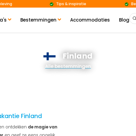
eleving
Tips & inspiratie
Be
a's
Bestemmingen
Accommodaties
Blog
Finland
Alle bestemmingen
kantie Finland
en ontdekken
de magie van
er
en geef ze eens ongelijk.