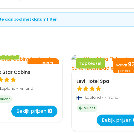
te aanbod met datumfilter
.
pkeuze!
883
9
Topkeuze!
vanaf
,-
vanaf
per persoon
per pers
o Star Cabins
Levi Hotel Spa
Lapland - Finland
Lapland - Finland
lucht
Vlucht
Bekijk prijzen
Bekijk prijzen