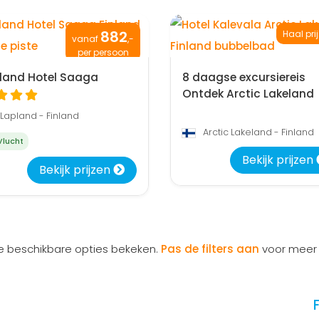
882
Haal pri
vanaf
,-
per persoon
land Hotel Saaga
8 daagse excursiereis
Ontdek Arctic Lakeland
Lapland - Finland
Arctic Lakeland - Finland
lucht
Bekijk prijzen
Bekijk prijzen
le beschikbare opties bekeken.
Pas de filters aan
voor meer 