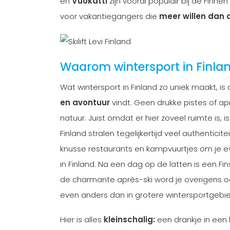
en
Vuokatti
zijn vooral populair bij de Finn
voor vakantiegangers die
meer willen dan 
Waarom wintersport in Finlan
Wat wintersport in Finland zo uniek maakt, is 
en avontuur
vindt. Geen drukke pistes of ap
natuur. Juist omdat er hier zoveel ruimte is, 
Finland stralen tegelijkertijd veel authenticite
knusse restaurants en kampvuurtjes om je ev
in Finland. Na een dag op de latten is een Fin
de charmante après-ski word je overigens ook
even anders dan in grotere wintersportgebied
Hier is alles
kleinschalig:
een drankje in een