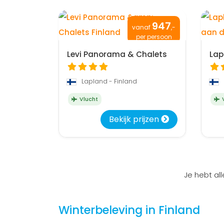
947
vanaf
,-
per persoon
Levi Panorama & Chalets
Lap
Lapland - Finland
Vlucht
V
Bekijk prijzen
Je hebt al
Winterbeleving in Finland