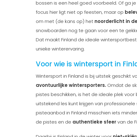
bossen is een heel goed voorbeeld. Of ga je
focus hier ligt niet op feesten, maar op
bele
om met (de kans op) het
noorderlicht in d
snowboarden nog te gaan voor een te gekke 
Dat maakt Finland de ideale wintersportbes
unieke winterervaring.
Voor wie is wintersport in Fin
Wintersport in Finland is bij uitstek geschikt 
avontuurlijke wintersporters.
Omdat de skig
pistes beschikken, is het de ideale plek voor 
uitstekend les kunt krijgen van professionele
pisteaanbod in Finland misschien iets minde
de pistes en de
authentieke sfeer
van de F
Daarbij is Finland in de winter voor
niet-skiër