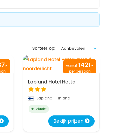
Sorteer op:
37
1421
,-
vanaf
,-
oon
per persoon
Lapland Hotel Hetta
Lapland - Finland
Vlucht
Bekijk prijzen