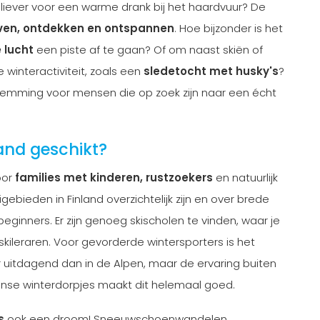
 liever voor een warme drank bij het haardvuur? De
ven, ontdekken en ontspannen
. Hoe bijzonder is het
e lucht
een piste af te gaan? Of om naast skiën of
winteractiviteit, zoals een
sledetocht met husky's
?
temming voor mensen die op zoek zijn naar een écht
land geschikt?
voor
families met kinderen, rustzoekers
en natuurlijk
ebieden in Finland overzichtelijk zijn en over brede
beginners. Er zijn genoeg skischolen te vinden, waar je
 skileraren. Voor gevorderde wintersporters is het
r uitdagend dan in de Alpen, maar de ervaring buiten
inse winterdorpjes maakt dit helemaal goed.
s
ook een droom! Sneeuwschoenwandelen,