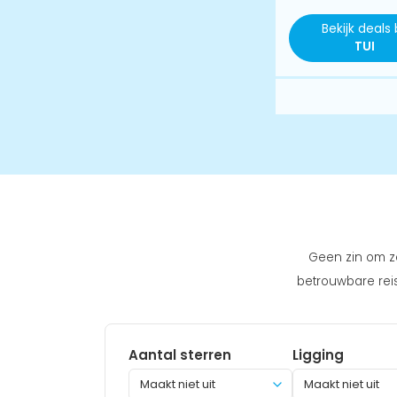
Bekijk deals b
TUI
Geen zin om ze
betrouwbare reis
Aantal sterren
Ligging
Maakt niet uit