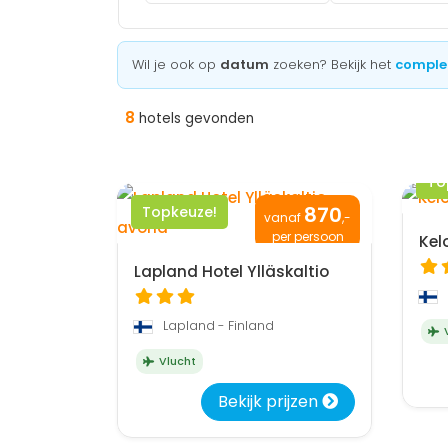
Wil je ook op
datum
zoeken? Bekijk het
comple
8
hotels gevonden
To
870
Topkeuze!
vanaf
,-
per persoon
Kel
Lapland Hotel Ylläskaltio
Lapland - Finland
V
Vlucht
Bekijk prijzen