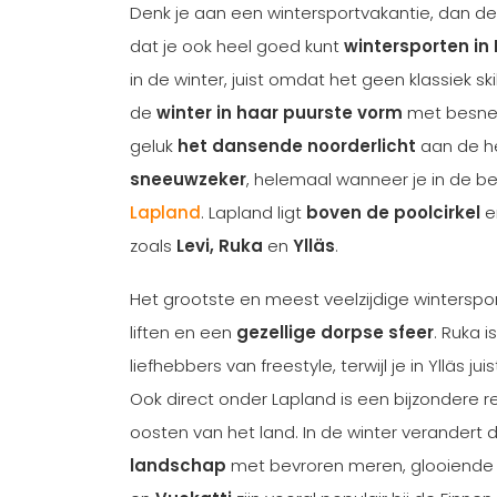
Denk je aan een wintersportvakantie, dan de
dat je ook heel goed kunt
wintersporten in 
in de winter, juist omdat het geen klassiek s
de
winter in haar puurste vorm
met besnee
geluk
het dansende noorderlicht
aan de hem
sneeuwzeker
, helemaal wanneer je in de b
Lapland
. Lapland ligt
boven de poolcirkel
e
zoals
Levi, Ruka
en
Ylläs
.
Het grootste en meest veelzijdige wintersport
liften en een
gezellige dorpse sfeer
. Ruka i
liefhebbers van freestyle, terwijl je in Ylläs ju
Ook direct onder Lapland is een bijzondere r
oosten van het land. In de winter verandert d
landschap
met bevroren meren, glooiende 