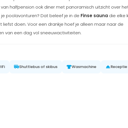
 van halfpension ook diner met panoramisch uitzicht over het
 poolavonturen? Dat beleef je in de
Finse sauna
die elke
et liefst doen. Voor een drankje hoef je alleen maar naar de
men van een dag vol sneeuwactiviteiten.
iFi
Shuttlebus of skibus
Wasmachine
Receptie