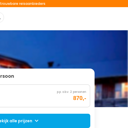
trouwbare reisaanbieders
ersoon
p.p. o.b.v. 2 personen
870,-
ekijk alle prijzen