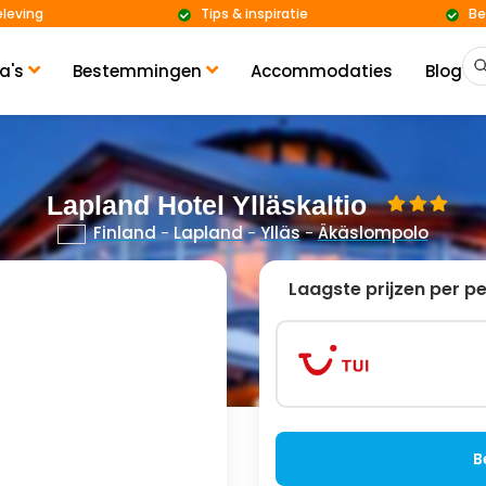
eleving
Tips & inspiratie
Be
a's
Bestemmingen
Accommodaties
Blog
Lapland Hotel Ylläskaltio
Finland
-
Lapland
-
Ylläs
-
Äkäslompolo
Laagste prijzen per p
B