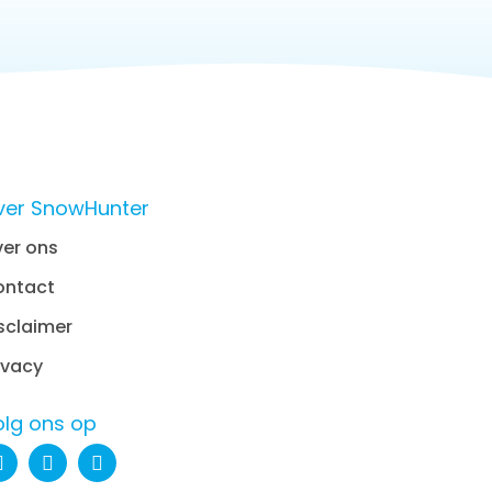
ver SnowHunter
er ons
ontact
sclaimer
ivacy
olg ons op