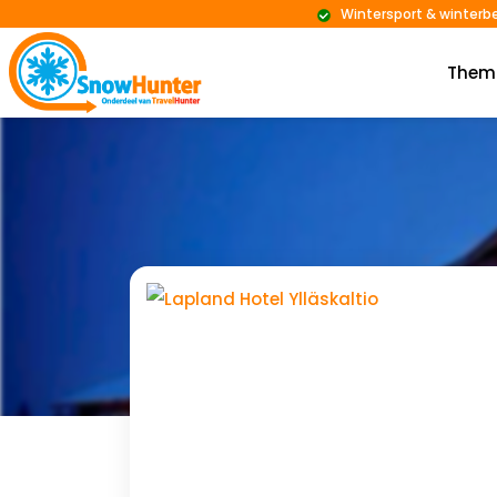
Wintersport & winterb
Them