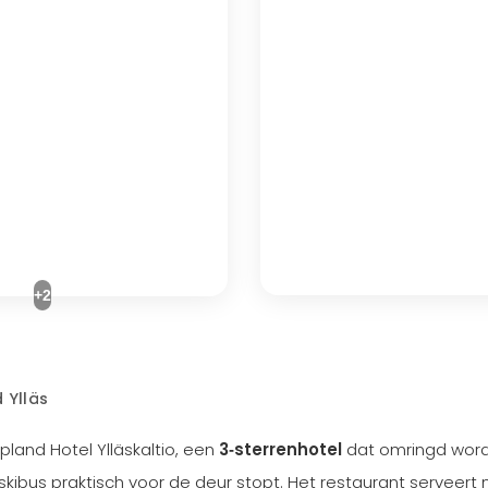
+2
 Ylläs
pland Hotel Ylläskaltio, een
3‑sterrenhotel
dat omringd wor
us praktisch voor de deur stopt. Het restaurant serveert n