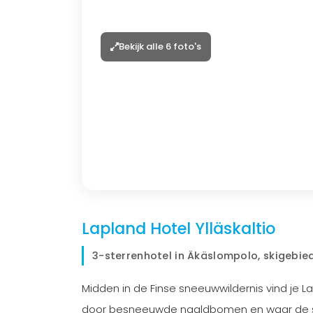
Bekijk alle 6 foto's
Lapland Hotel Ylläskaltio
3-sterrenhotel in Äkäslompolo, skigebied
Midden in de Finse sneeuwwildernis vind je La
door besneeuwde naaldbomen en waar de skib