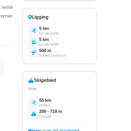
 witte
 kamer
Ligging
5 km
tot de piste
5 km
tot de skilift
500 m
tot het centrum
Skigebied
Ylläs
55 km
pistes
200 - 718 m
hoogte
Meer over dit skigebied