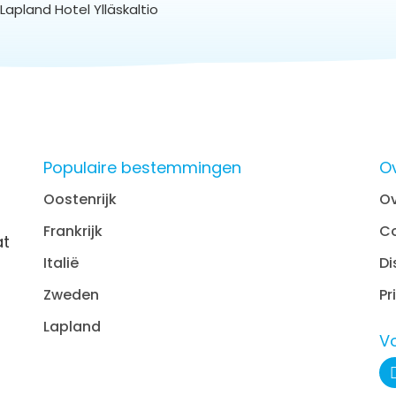
Lapland Hotel Ylläskaltio
Populaire bestemmingen
O
Oostenrijk
Ov
Frankrijk
C
at
Italië
Di
Zweden
Pr
Lapland
V