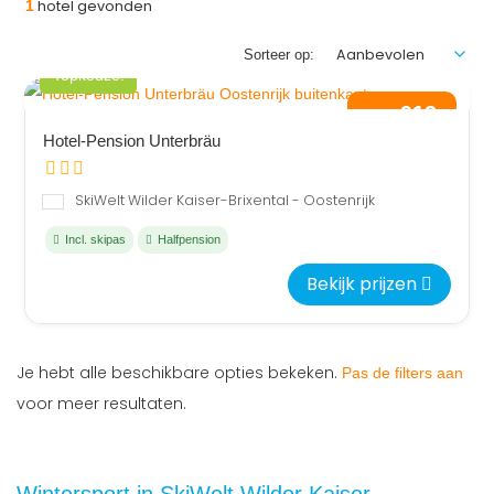
1
hotel gevonden
Sorteer op:
Topkeuze!
913
vanaf
,-
per persoon
Hotel-Pension Unterbräu
SkiWelt Wilder Kaiser-Brixental - Oostenrijk
Incl. skipas
Halfpension
Bekijk prijzen
Je hebt alle beschikbare opties bekeken.
Pas de filters aan
voor meer resultaten.
Wintersport in SkiWelt Wilder Kaiser -