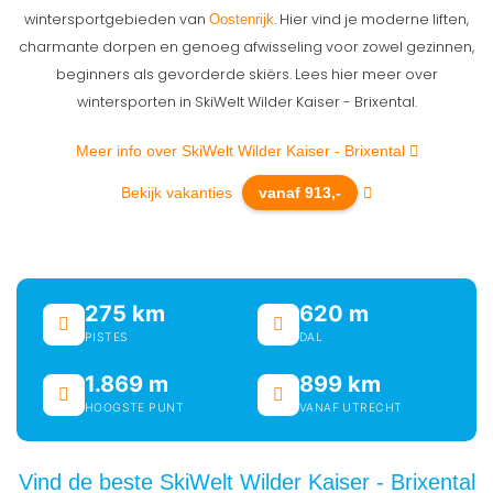
wintersportgebieden van
. Hier vind je moderne liften,
Oostenrijk
charmante dorpen en genoeg afwisseling voor zowel gezinnen,
beginners als gevorderde skiërs. Lees hier meer over
wintersporten in SkiWelt Wilder Kaiser - Brixental.
Meer info over SkiWelt Wilder Kaiser - Brixental
Bekijk vakanties
vanaf 913,-
275 km
620 m
PISTES
DAL
1.869 m
899 km
HOOGSTE PUNT
VANAF UTRECHT
Vind de beste SkiWelt Wilder Kaiser - Brixental