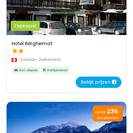
Topkeuze!
Hotel Bergheimat
Saastal - Zwitserland
Incl. skipas
Halfpension
Bekijk prijzen
239
vanaf
,-
per persoon