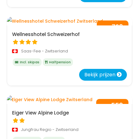
793
vanaf
,-
per persoon
Wellnesshotel Schweizerhof
Saas-Fee - Zwitserland
Incl. skipas
Halfpension
Bekijk prijzen
553
vanaf
,-
per persoon
Eiger View Alpine Lodge
Jungfrau Regio - Zwitserland