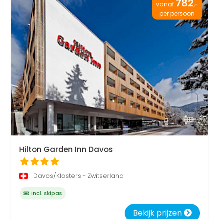
782
vanaf
,-
per persoon
Hilton Garden Inn Davos
Davos/Klosters - Zwitserland
Incl. skipas
Bekijk prijzen