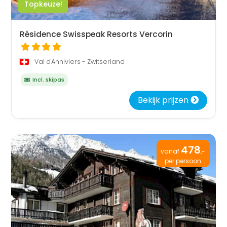
Topkeuze!
Résidence Swisspeak Resorts Vercorin
Val d'Anniviers - Zwitserland
Incl. skipas
Bekijk prijzen
478
vanaf
,-
per persoon