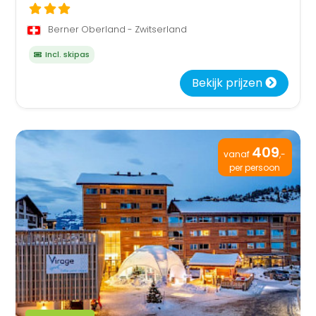
Berner Oberland - Zwitserland
Incl. skipas
Bekijk prijzen
409
vanaf
,-
per persoon