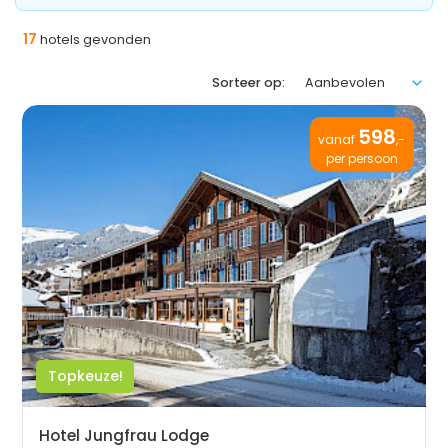
17
hotels gevonden
Sorteer op:
598
vanaf
,-
per persoon
Topkeuze!
Hotel Jungfrau Lodge