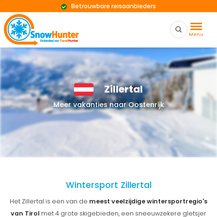
Betrouwbare reisaanbieders
Menu
Zillertal
Meer vakanties naar Oostenrijk
Wintersport Zillertal
Het Zillertal is een van de
meest veelzijdige wintersportregio's
van Tirol
met 4 grote skigebieden, een sneeuwzekere gletsjer