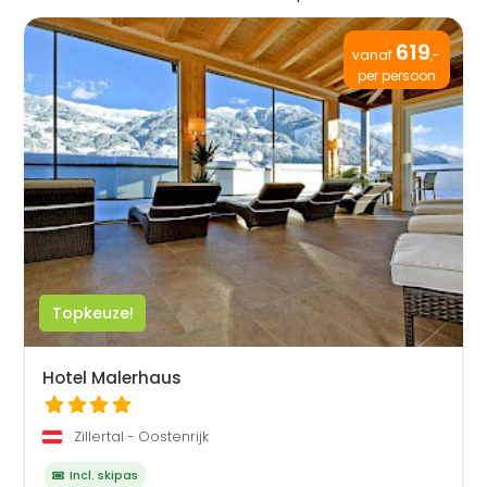
619
vanaf
,-
per persoon
Topkeuze!
Hotel Malerhaus
Zillertal - Oostenrijk
Incl. skipas