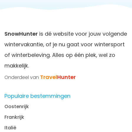
piste routes. Daarbij vinden
vriendengroepen
de
diversiteit van deze regio vaak erg aantrekkelijk. Zij kiezen
vaak voor plekken zoals
Gerlos
of
Mayrhofen
vanwege
de combinatie van goede pistes en gezellige après-ski.
SnowHunter
is dé website voor jouw volgende
wintervakantie, of je nu gaat voor wintersport
of winterbeleving. Alles op één plek, wel zo
makkelijk.
Travel
Hunter
Onderdeel van
Populaire bestemmingen
Oostenrijk
Frankrijk
Italië