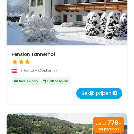
Pension Tannerhof
Zillertal - Oostenrijk
Incl. skipas
Halfpension
Bekijk prijzen
778
vanaf
,-
per persoon