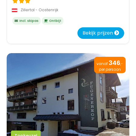
Zillertal - Oostenrijk
Incl. skipas
Ontbijt
Bekijk prijzen
346
vanaf
,-
per persoon
Topkeuze!