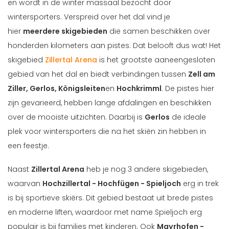
en wordt in de winter massaal bezocht door
wintersporters. Verspreid over het dal vind je
hier
meerdere skigebieden
die samen beschikken over
honderden kilometers aan pistes. Dat belooft dus wat! Het
skigebied
Zillertal Arena
is het grootste aaneengesloten
gebied van het dal en biedt verbindingen tussen
Zell am
Ziller, Gerlos, Königsleiten
en
Hochkrimml
. De pistes hier
zijn gevarieerd, hebben lange afdalingen en beschikken
over de mooiste uitzichten. Daarbij is
Gerlos
de ideale
plek voor wintersporters die na het skiën zin hebben in
een feestje.
Naast
Zillertal Arena
heb je nog 3 andere skigebieden,
waarvan
Hochzillertal - Hochfügen - Spieljoch
erg in trek
is bij sportieve skiërs. Dit gebied bestaat uit brede pistes
en moderne liften, waardoor met name Spieljoch erg
populair is bij families met kinderen. Ook
Mayrhofen -