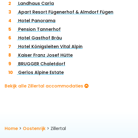
Landhaus Carla
terecht op de
Ahorn
in
Mayrhofen
of bij
Spieljoch
Apart Resort Fügenerhof & Almdorf Fügen
in
Fügen.
Ook vind je diverse blauwe pistes en
Hotel Panorama
oefenplekken in de
Zillertal Arena
. Hier, en op andere
Pension Tannerhof
plekken in het Zillertal, vind je veel skischolen met goede
Hotel Gasthof Bräu
Nederlandse skileraren, wat deze regio extra toegankelijk
Hotel Königsleiten Vital Alpin
maakt voor gezinnen met kinderen. Ook zijn er volop
Kaiser Franz Josef Hütte
hotels en andere accommodaties die gericht zijn op
BRUGGER Chaletdorf
families.
Gerlos Alpine Estate
Gevorderde wintersporters
vinden in
Hochfügen
en op
Bekijk alle Zillertal accommodaties
de
Penken
voldoende uitdaging, evenals in delen van
Zillertal Arena
. Met voldoende lange rode pistes en
uitdagende zwarte pistes kunnen zij hier hun geluk niet op.
In Hochfügen is er overigens ook van alles mogelijk
voor
freeriders
als de sneeuwcondities goed zijn. Op de
Home
>
Oostenrijk
> Zillertal
gletsjer kun je onder begeleiding mee op magische off-