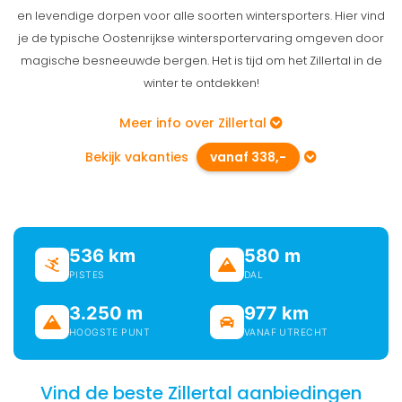
en levendige dorpen voor alle soorten wintersporters. Hier vind
je de typische Oostenrijkse wintersportervaring omgeven door
magische besneeuwde bergen. Het is tijd om het Zillertal in de
winter te ontdekken!
Meer info over Zillertal
Bekijk vakanties
vanaf 338,-
536 km
580 m
PISTES
DAL
3.250 m
977 km
HOOGSTE PUNT
VANAF UTRECHT
Vind de beste Zillertal aanbiedingen