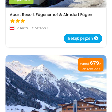
Apart Resort Fügenerhof & Almdorf Fügen
Zillertal - Oostenrijk
Bekijk prijzen
679
vanaf
,-
per persoon