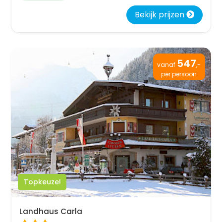
Bekijk prijzen
547
vanaf
,-
per persoon
Topkeuze!
Landhaus Carla