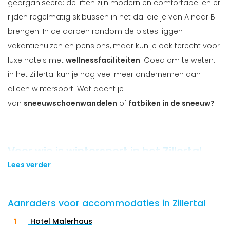
georganiseerd: de liften zijn modern en comfortabel en er
rijden regelmatig skibussen in het dal die je van A naar B
brengen. In de dorpen rondom de pistes liggen
vakantiehuizen en pensions, maar kun je ook terecht voor
luxe hotels met
wellnessfaciliteiten
. Goed om te weten:
in het Zillertal kun je nog veel meer ondernemen dan
alleen wintersport. Wat dacht je
van
sneeuwschoenwandelen
of
fatbiken in de sneeuw?
Voor wie is wintersport in het Zillertal
geschikt?
Lees verder
Het Zillertal heeft ontzettend veel variatie te bieden voor
de diverse wintersporter. Dit betekent dat je hier heerlijk
Aanraders voor accommodaties in Zillertal
kunt wintersporten als
beginnende wintersporter
, maar
Hotel Malerhaus
ook als iemand die al
gevorderd
is. Als beginner kun je