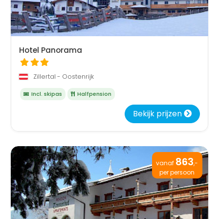
Hotel Panorama
Zillertal - Oostenrijk
Incl. skipas
Halfpension
Bekijk prijzen
863
vanaf
,-
per persoon