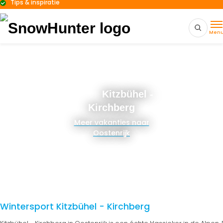
Tips & inspiratie
Men
Kitzbühel -
Kirchberg
Meer vakanties naar
Oostenrijk
Wintersport Kitzbühel - Kirchberg