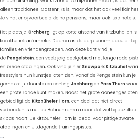
chique uitstraling. Wat Kitzbühel zo bijzonder maakt, is dat het 
alleen traditioneel Oostenrijks is, maar dat het ook veel flair hee
Je vindt er bijvoorbeeld kleine pensions, maar ook luxe hotels.
Het plaatsje
Kirchberg
ligt op korte afstand van Kitzbühel en i
karakter iets informeler. Daarom is dit dorp enorm populair bij
families en vriendengroepen. Aan deze kant vind je
de
Pengelstein
, een veelzijdig deelgebied met lange rode pist
en brede afdalingen. Ook vind je hier
Snowpark Kitzbühel
waa
freestylers hun kunstjes laten zien. Vanaf de Pengelstein kun je
gemakkelijk doorsteken richting
Jochberg
en
Pass Thurn
waar 
een grote ronde kunt maken. Naast het grote aaneengesloten
gebied ligt de
Kitzbüheler Horn
, een deel dat niet direct
verbonden is met de Hahnenkamm maar dat wel bij dezelfde
skipas hoort. De Kitzbüheler Horn is ideaal voor pittige zwarte
afdalingen en uitdagende trainingspistes.