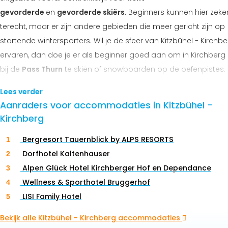
gevorderde
en
gevorderde skiërs.
Beginners kunnen hier zeke
terecht, maar er zijn andere gebieden die meer gericht zijn op
startende wintersporters. Wil je de sfeer van Kitzbühel - Kirchb
ervaren, dan doe je er als beginner goed aan om in Kirchberg 
bij de
Pass Thurn
te skiën of snowboarden op de oefenpistes.
geldt ook voor families met kinderen: Kirchberg is in dat geval
Lees verder
beste keuze.
Aanraders voor accommodaties in Kitzbühel -
Kirchberg
Sportieve skiërs en stellen en vriendengroepen die zin hebben 
een
luxe vakantie in de bergen
zitten in Kitzbühel op de juiste p
Bergresort Tauernblick by ALPS RESORTS
Wintersporten op of rondom de legendarische Streif is toch iet
Dorfhotel Kaltenhauser
waar menig wintersporter blij van wordt. Ook wanneer je naas
Alpen Glück Hotel Kirchberger Hof en Dependance
wintersport optimaal wilt genieten van een fijne vakantie in de
Wellness & Sporthotel Bruggerhof
winter is Kitzbühel het perfecte vakantiedorp. Je vindt hier een
LISI Family Hotel
met klasse en historie waar veel meer te beleven is dan alleen
Bekijk alle Kitzbühel - Kirchberg accommodaties
skiën of snowboarden. Onze tip? Boek een hotel met wellness,