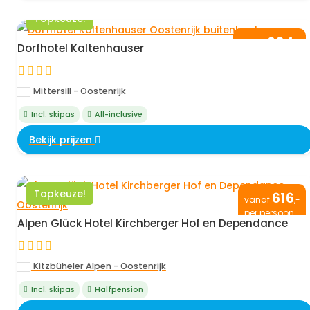
Topkeuze!
604
vanaf
,-
Dorfhotel Kaltenhauser
per persoon
Mittersill - Oostenrijk
Incl. skipas
All-inclusive
Bekijk prijzen
Topkeuze!
616
vanaf
,-
per persoon
Alpen Glück Hotel Kirchberger Hof en Dependance
Kitzbüheler Alpen - Oostenrijk
Incl. skipas
Halfpension