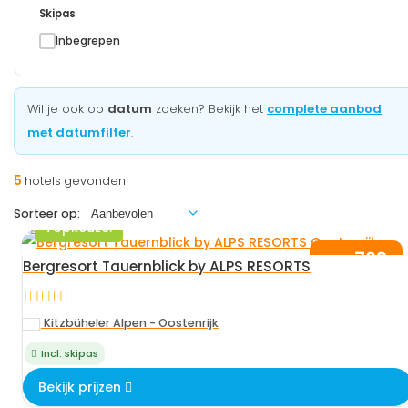
Skipas
Inbegrepen
Wil je ook op
datum
zoeken? Bekijk het
complete aanbod
met datumfilter
.
5
hotels gevonden
Sorteer op:
Topkeuze!
762
vanaf
,-
Bergresort Tauernblick by ALPS RESORTS
per persoon
Kitzbüheler Alpen - Oostenrijk
Incl. skipas
Bekijk prijzen