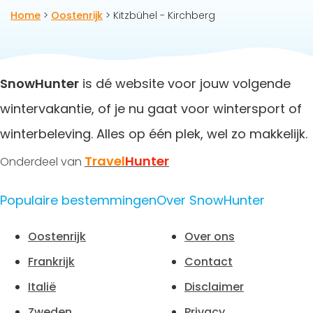
zodat je heerlijk kunt ontspannen in de sauna of het verwarm
Home
>
Oostenrijk
> Kitzbühel - Kirchberg
zwembad met uitzicht op de besneeuwde toppen!
SnowHunter
is dé website voor jouw volgende
wintervakantie, of je nu gaat voor wintersport of
winterbeleving. Alles op één plek, wel zo makkelijk.
Travel
Hunter
Onderdeel van
Populaire bestemmingen
Over SnowHunter
Oostenrijk
Over ons
Frankrijk
Contact
Italië
Disclaimer
Zweden
Privacy