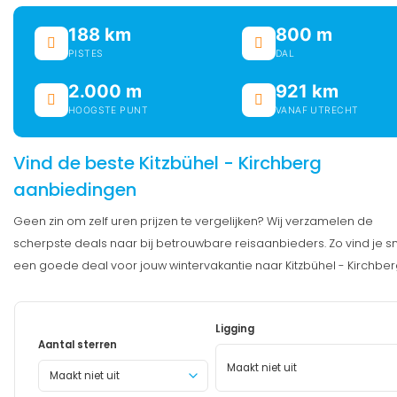
188 km
800 m
PISTES
DAL
2.000 m
921 km
HOOGSTE PUNT
VANAF UTRECHT
Vind de beste Kitzbühel - Kirchberg
aanbiedingen
Geen zin om zelf uren prijzen te vergelijken? Wij verzamelen de
scherpste deals naar bij betrouwbare reisaanbieders. Zo vind je s
een goede deal voor jouw wintervakantie naar Kitzbühel - Kirchber
Ligging
Aantal sterren
Maakt niet uit