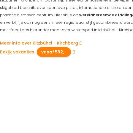
Kitzbühel - Kirchberg in Oostenrijk is een échte klassieker in de Alpen. 
skigebied beschikt over sportieve pistes, internationale allure en een
prachtig historisch centrum. Hier ski je op
wereldberoemde afdaling
én verblijf je ook nog eens in een regio waar stijl gecombineerd word
met sfeer. Lees hieronder meer over wintersport in Kitzbühel - Kirchbe
Meer info over Kitzbühel - Kirchberg
Bekijk vakanties
vanaf 592,-