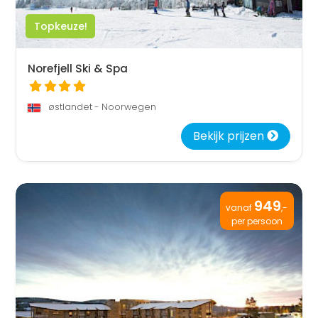
Topkeuze!
Norefjell Ski & Spa
østlandet - Noorwegen
Bekijk prijzen
949
vanaf
,-
per persoon