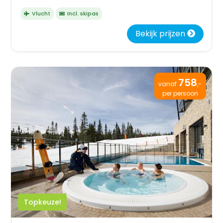
Vlucht
Incl. skipas
Bekijk prijzen
758
vanaf
,-
per persoon
Topkeuze!