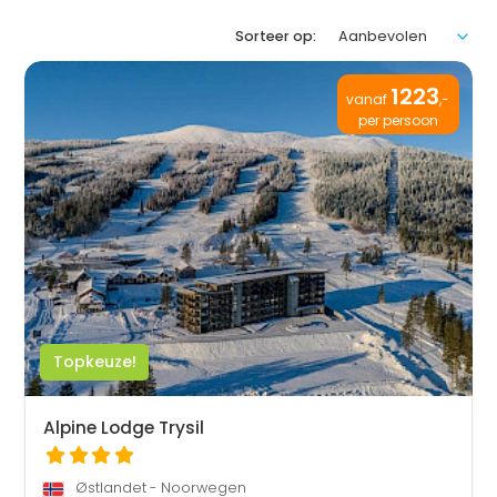
Sorteer op:
1223
vanaf
,-
per persoon
Topkeuze!
Alpine Lodge Trysil
Østlandet - Noorwegen