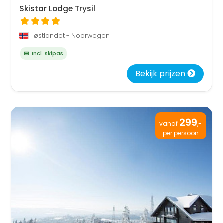
Skistar Lodge Trysil
østlandet - Noorwegen
Incl. skipas
Bekijk prijzen
299
vanaf
,-
per persoon