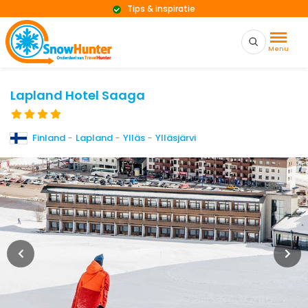
Tips & inspiratie
Menu
Lapland Hotel Saaga
Finland
-
Lapland
-
Ylläs
-
Ylläsjärvi