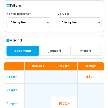
Filters
Aantal personen
Vervoer
Maand
december
januari
maart
za 26 dec
za 9 jan
do 21 jan
-
-
882,-
4 dagen
-
-
-
5 dagen
-
1082,-
-
6 dagen