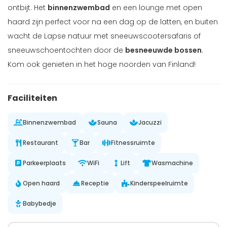
ontbijt. Het
binnenzwembad
en een lounge met open
haard zijn perfect voor na een dag op de latten, en buiten
wacht de Lapse natuur met sneeuwscootersafaris of
sneeuwschoentochten door de
besneeuwde bossen
.
Kom ook genieten in het hoge noorden van Finland!
Faciliteiten
Binnenzwembad
Sauna
Jacuzzi
Restaurant
Bar
Fitnessruimte
Parkeerplaats
WiFi
Lift
Wasmachine
Open haard
Receptie
Kinderspeelruimte
Babybedje