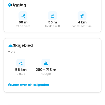
Ligging
50 m
50 m
4 km
tot de piste
tot de skilift
tot het centrum
Skigebied
Ylläs
55 km
200 - 718 m
pistes
hoogte
Meer over dit skigebied