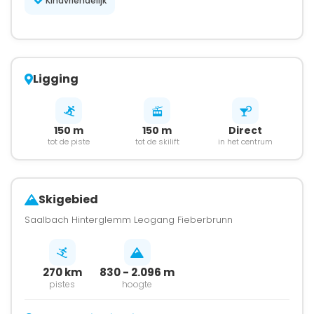
Kindvriendelijk
Ligging
150 m
150 m
Direct
tot de piste
tot de skilift
in het centrum
Skigebied
Saalbach Hinterglemm Leogang Fieberbrunn
270 km
830 - 2.096 m
pistes
hoogte