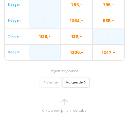
-
795,-
795,-
5 dagen
-
1064,-
985,-
6 dagen
1128,-
1211,-
-
7 dagen
-
1306,-
1247,-
8 dagen
Prijzen per persoon
Vorige
Volgende
Klik op een prijs in de tabel