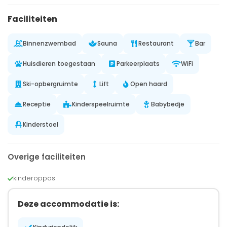
Faciliteiten
Binnenzwembad
Sauna
Restaurant
Bar
Huisdieren toegestaan
Parkeerplaats
WiFi
Ski-opbergruimte
Lift
Open haard
Receptie
Kinderspeelruimte
Babybedje
Kinderstoel
Overige faciliteiten
kinderoppas
Deze accommodatie is: