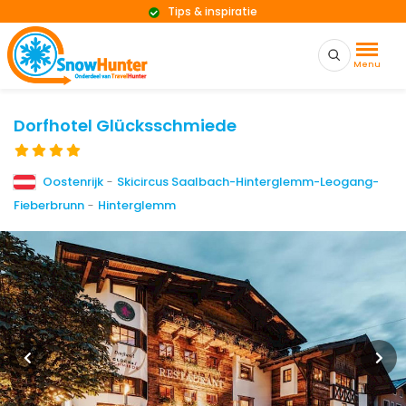
Tips & inspiratie
Menu
Dorfhotel Glücksschmiede
Oostenrijk
-
Skicircus Saalbach-Hinterglemm-Leogang-
Fieberbrunn
-
Hinterglemm