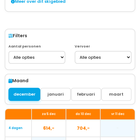
Meer over dit skigebied
Filters
Aantal personen
Vervoer
Maand
december
januari
februari
maart
za 5 dec
do 10 dec
vr 11 dec
614,-
704,-
-
4 dagen