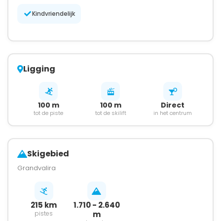
Kindvriendelijk
Ligging
100 m
100 m
Direct
tot de piste
tot de skilift
in het centrum
Skigebied
Grandvalira
215 km
1.710 - 2.640
pistes
m