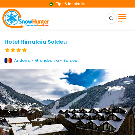
Tips & inspiratie
Menu
Hotel Himalaia Soldeu
Andorra
-
Grandvalira
-
Soldeu