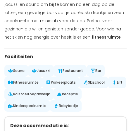
jacuzzi en sauna om bij te komen na een dag op de
latten, een gezellige bar voor je après‑ski drankje en zeen
speelruimte met miniclub voor de kids. Perfect voor
gezinnen die willen genieten zonder gedoe. Voor wie na
het skiën nog energie over heeft is er een
fitnessruimte
.
Faciliteiten
Sauna
Jacuzzi
Restaurant
Bar
Fitnessruimte
Parkeerplaats
Skischool
Lift
Rolstoeltoegankelijk
Receptie
Kinderspeelruimte
Babybedje
Deze accommodatie is: