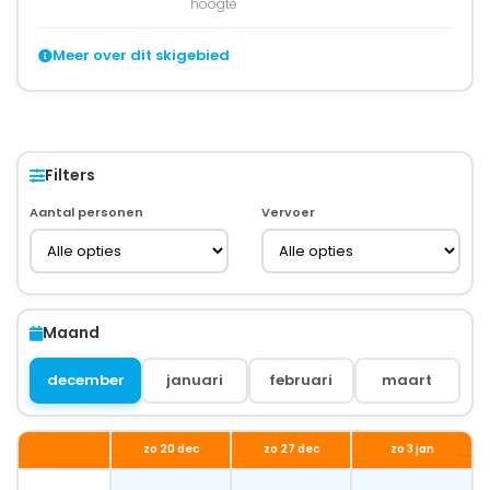
hoogte
Meer over dit skigebied
Filters
Aantal personen
Vervoer
Maand
december
januari
februari
maart
zo 20 dec
zo 27 dec
zo 3 jan