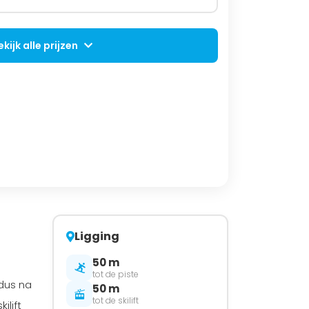
ekijk alle prijzen
Ligging
50 m
tot de piste
 dus na
50 m
tot de skilift
ilift