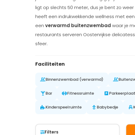
ligt op slechts 50 meter, dus je bent zo wee
heeft een indrukwekkende wellness met ee
een
verwarmd buitenzwembad
waar je me
restaurants serveren Oostenrijkse delicates
sfeer.
Faciliteiten
Binnenzwembad (verwarmd)
Buiten
Bar
Fitnessruimte
Parkeerplaa
Kinderspeelruimte
Babybedje
Filters