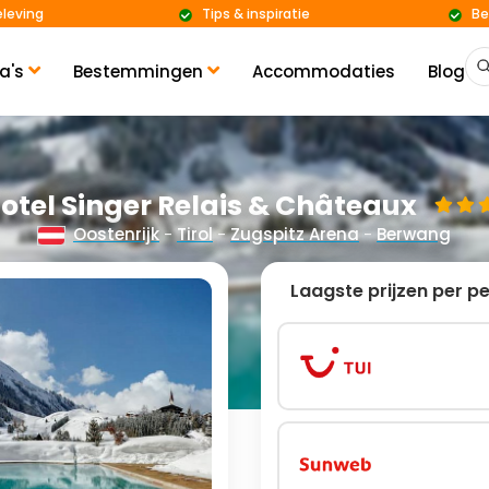
eleving
Tips & inspiratie
Be
a's
Bestemmingen
Accommodaties
Blog
otel Singer Relais & Châteaux
Oostenrijk
-
Tirol
-
Zugspitz Arena
-
Berwang
Laagste prijzen per p