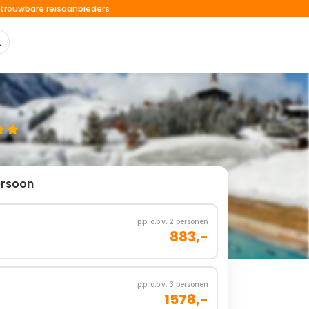
trouwbare reisaanbieders
ersoon
p.p. o.b.v. 2 personen
883,-
p.p. o.b.v. 3 personen
1578,-