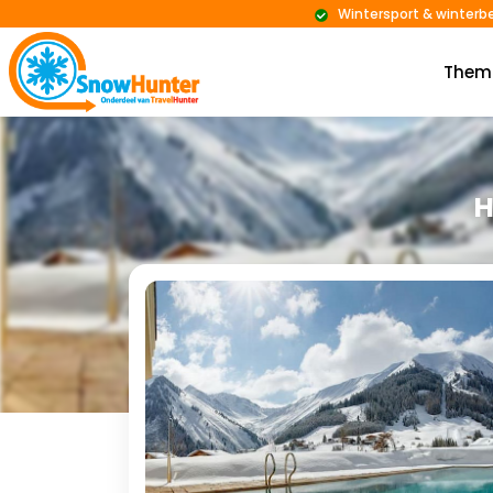
Wintersport & winterb
Them
H