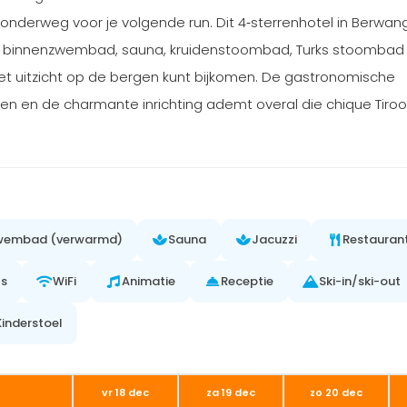
r onderweg voor je volgende run. Dit 4‑sterrenhotel in Berwan
n binnenzwembad, sauna, kruidenstoombad, Turks stoombad
t uitzicht op de bergen kunt bijkomen. De gastronomische
sen en de charmante inrichting ademt overal die chique Tiroo
zwembad (verwarmd)
Sauna
Jacuzzi
Restauran
ts
WiFi
Animatie
Receptie
Ski-in/ski-out
Kinderstoel
vr 18 dec
za 19 dec
zo 20 dec