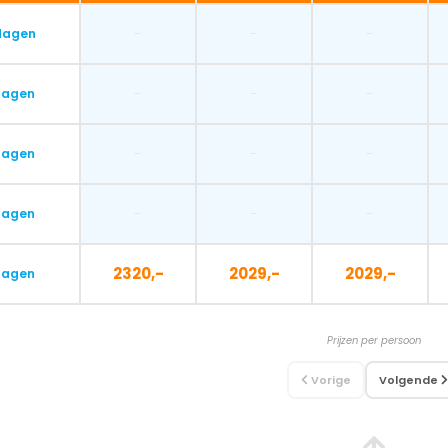
-
-
-
dagen
-
-
-
dagen
-
-
-
dagen
-
-
-
dagen
2320,-
2029,-
2029,-
dagen
Prijzen per persoon
Vorige
Volgende