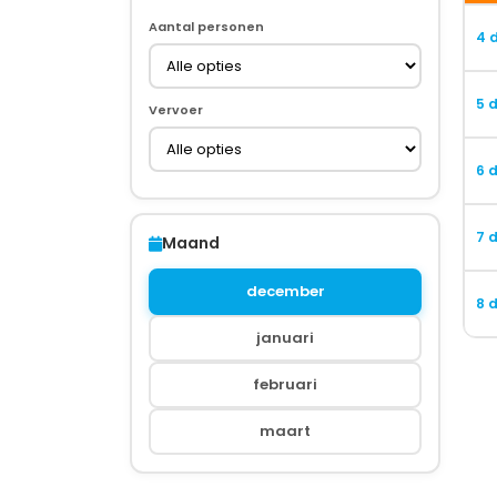
Aantal personen
4 
5 
Vervoer
6 
7 
Maand
december
8 
januari
februari
maart