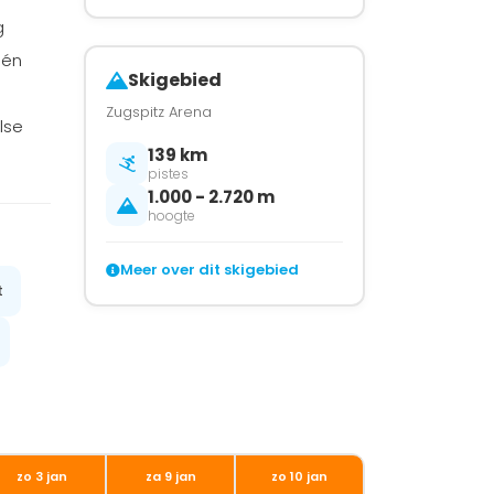
g
 én
Skigebied
Zugspitz Arena
lse
139 km
pistes
1.000 - 2.720 m
hoogte
Meer over dit skigebied
t
zo 3 jan
za 9 jan
zo 10 jan