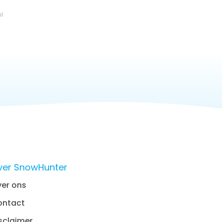
el
ver SnowHunter
er ons
ontact
sclaimer