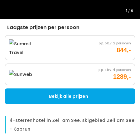
1
/ 6
Laagste prijzen per persoon
p.p. o.b.v. 2 personen
844,-
p.p. o.b.v. 4 personen
1289,-
Bekijk alle prijzen
4-sterrenhotel in Zell am See, skigebied Zell am See
- Kaprun