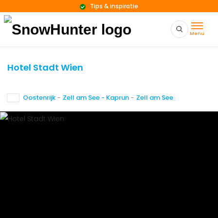
Tips & inspiratie
Menu
Hotel Stadt Wien
Oostenrijk
-
Zell am See - Kaprun
-
Zell am See