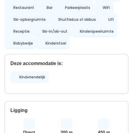
Restaurant
Bar
Parkeerplaats
WiFi
Ski-opbergruimte
Shuttlebus of skibus
Lift
Receptie
Ski-in/ski-out
Kinderspeelruimte
Babybedje
Kinderstoel
Deze accommodatie is:
Kindvriendelijk
Ligging
Direct
300 m
450 m