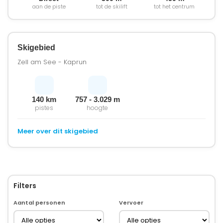
aan de piste
tot de skilift
tot het centrum
Skigebied
Zell am See - Kaprun
140 km
757 - 3.029 m
pistes
hoogte
Meer over dit skigebied
Filters
Aantal personen
Vervoer