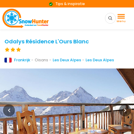
Tips & inspiratie
Menu
Odalys Résidence L'Ours Blanc
Frankrijk
- Oisans -
Les Deux Alpes
-
Les Deux Alpes