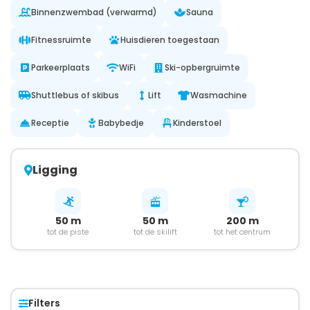
Binnenzwembad (verwarmd)
Sauna
Fitnessruimte
Huisdieren toegestaan
Parkeerplaats
WiFi
Ski-opbergruimte
Shuttlebus of skibus
Lift
Wasmachine
Receptie
Babybedje
Kinderstoel
Ligging
50 m
50 m
200 m
tot de piste
tot de skilift
tot het centrum
Filters