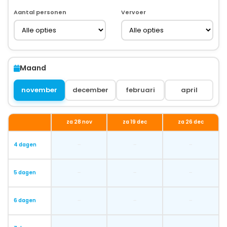
Aantal personen
Vervoer
Maand
november
december
februari
april
za 28 nov
za 19 dec
za 26 dec
-
-
-
4 dagen
-
-
-
5 dagen
-
-
-
6 dagen