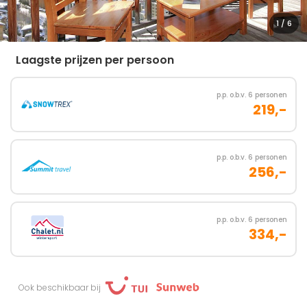
1
/ 6
Laagste prijzen per persoon
p.p. o.b.v. 6 personen
219,-
p.p. o.b.v. 6 personen
256,-
p.p. o.b.v. 6 personen
334,-
Ook beschikbaar bij