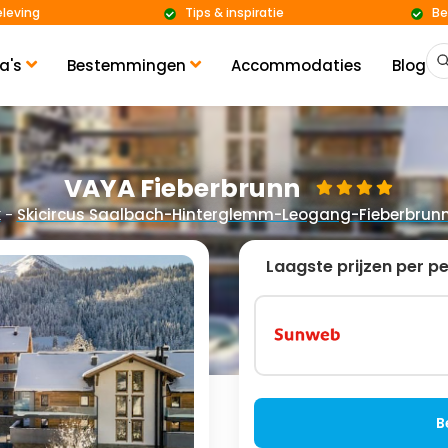
eleving
Tips & inspiratie
Be
a's
Bestemmingen
Accommodaties
Blog
VAYA Fieberbrunn
k
-
Skicircus Saalbach-Hinterglemm-Leogang-Fieberbrun
Laagste prijzen per p
B