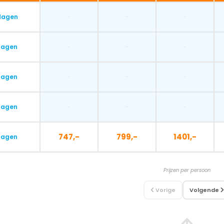
-
-
-
dagen
-
-
-
dagen
-
-
-
dagen
-
-
-
dagen
747,-
799,-
1401,-
dagen
Prijzen per persoon
Vorige
Volgende