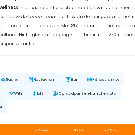
ellness
met sauna en Turks stoombad én van een binnen‑ 
esneeuwde toppen baantjes trekt. In de lounge/bar of het i
zonder de deur uit te hoeven. Met 850 meter naar het centru
Saalbach‑Hinterglemm‑Leogang‑Fieberbrunn met 270 kilomet
tersportvakantie.
Sauna
Restaurant
Bar
Fitnessruimte
WiFi
Lift
Oplaadpunt elektrische auto
el
za 5 dec
vr 11 dec
za 19 dec