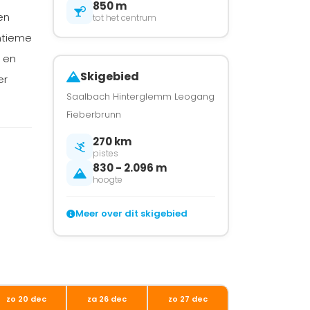
850 m
en
tot het centrum
ntieme
m en
Skigebied
er
Saalbach Hinterglemm Leogang
Fieberbrunn
270 km
pistes
830 - 2.096 m
hoogte
Meer over dit skigebied
zo 20 dec
za 26 dec
zo 27 dec