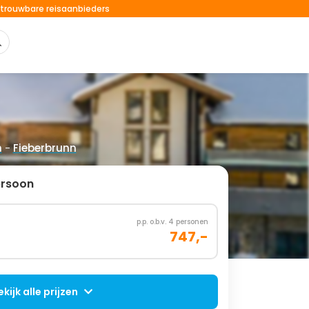
trouwbare reisaanbieders
n
-
Fieberbrunn
ersoon
p.p. o.b.v. 4 personen
747,-
ekijk alle prijzen