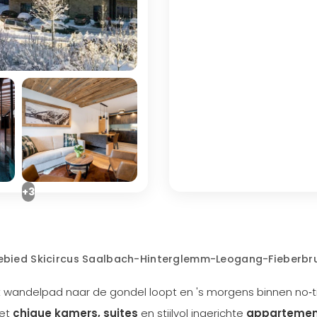
+3
igebied Skicircus Saalbach-Hinterglemm-Leogang-Fieberbr
ct wandelpad naar de gondel loopt en 's morgens binnen no‑
met
chique kamers, suites
en stijlvol ingerichte
appartemen