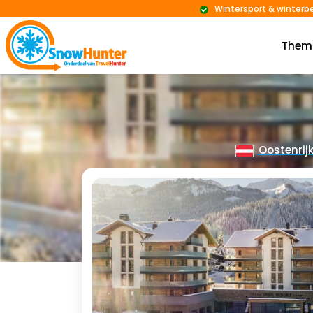
Wintersport & winterb
Them
Oostenrij