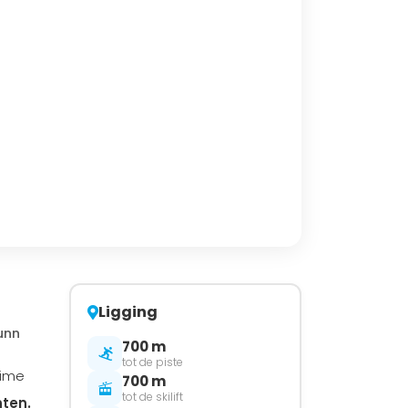
Ligging
unn
700 m
tot de piste
time
700 m
tot de skilift
ten.