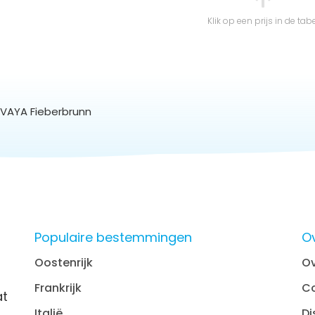
Klik op een prijs in de tab
 VAYA Fieberbrunn
Populaire bestemmingen
O
Oostenrijk
Ov
Frankrijk
C
at
Italië
Di