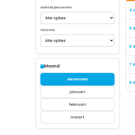
Aantal personen
4 
5 
Vervoer
6 
7 
Maand
december
8 
januari
februari
maart