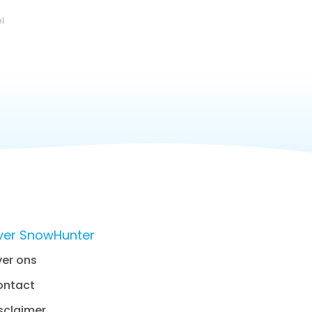
el
ver SnowHunter
er ons
ontact
sclaimer