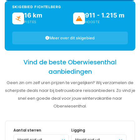
SKIGEBIED FICHTELBERG
16 km
911 - 1.215 m
PISTES
HOOGTE
Meer over dit skigebied
Vind de beste Oberwiesenthal
aanbiedingen
Geen zin om zelf uren prijzen te vergelijken? Wij verzamelen de
scherpste deals naar bij betrouwbare reisaanbieders. Zo vind je
snel een goede deal voor jouw wintervakantie naar
Oberwiesenthal.
Aantal sterren
Ligging