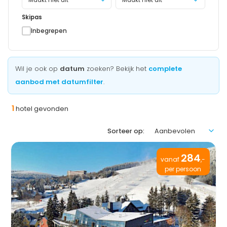
Maakt niet uit
Skipas
Inbegrepen
Wil je ook op
datum
zoeken? Bekijk het
complete
aanbod met datumfilter
.
1
hotel gevonden
Sorteer op:
284
vanaf
,-
per persoon