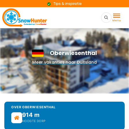
Tips & inspiratie
Menu
Oberwiesenthal
Meer vakanties naar Duitsland
OVER OBERWIESENTHAL
914 m
HOOGTE DORP