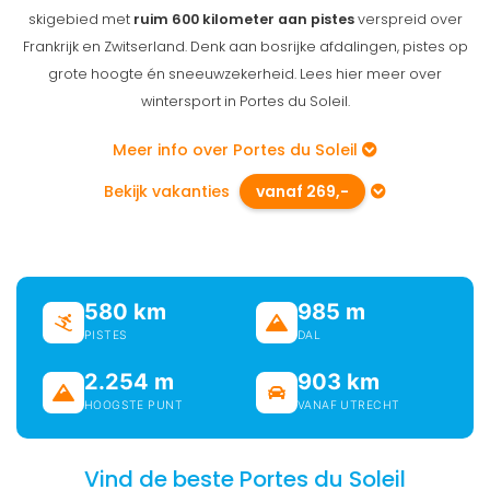
skigebied met
ruim 600 kilometer aan pistes
verspreid over
Frankrijk en Zwitserland. Denk aan bosrijke afdalingen, pistes op
grote hoogte én sneeuwzekerheid. Lees hier meer over
wintersport in Portes du Soleil.
Meer info over Portes du Soleil
Bekijk vakanties
vanaf 269,-
580 km
985 m
PISTES
DAL
2.254 m
903 km
HOOGSTE PUNT
VANAF UTRECHT
Vind de beste Portes du Soleil