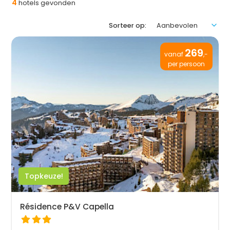
4
hotels gevonden
Sorteer op:
269
vanaf
,-
per persoon
Topkeuze!
Résidence P&V Capella