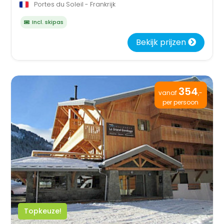
Portes du Soleil - Frankrijk
Incl. skipas
Bekijk prijzen
354
vanaf
,-
per persoon
Topkeuze!