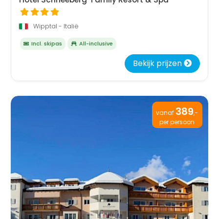
Wipptal - Italië
Incl. skipas
All-inclusive
Bekijk prijzen
389
vanaf
,-
per persoon