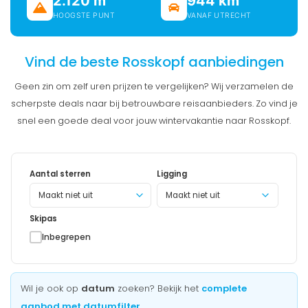
2.120 m
944 km
HOOGSTE PUNT
VANAF UTRECHT
Vind de beste Rosskopf aanbiedingen
Geen zin om zelf uren prijzen te vergelijken? Wij verzamelen de
scherpste deals naar bij betrouwbare reisaanbieders. Zo vind je
snel een goede deal voor jouw wintervakantie naar Rosskopf.
Aantal sterren
Ligging
Maakt niet uit
Skipas
Inbegrepen
Wil je ook op
datum
zoeken? Bekijk het
complete
aanbod met datumfilter
.