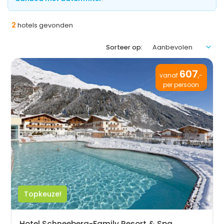
2
hotels gevonden
Sorteer op:
607
vanaf
,-
per persoon
Topkeuze!
Hotel Schneeberg-Family Resort & Spa