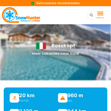
Betrouwbare reisaanbieders
Menu
Rosskopf
Meer vakanties naar Italië
20 km
960 m
PISTES
DAL