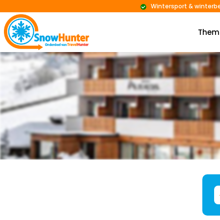
Wintersport & winterb
Them