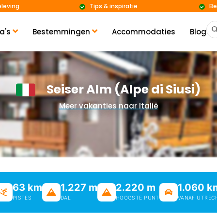
eleving
Tips & inspiratie
Be
a's
Bestemmingen
Accommodaties
Blog
Seiser Alm (Alpe di Siusi)
Meer vakanties naar Italië
63 km
1.227 m
2.220 m
1.060 k
PISTES
DAL
HOOGSTE PUNT
VANAF UTREC