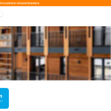
trouwbare reisaanbieders
m
HT