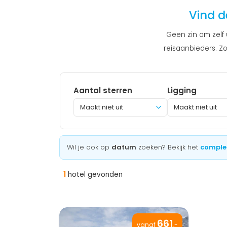
Vind d
Geen zin om zelf 
reisaanbieders. Zo
Aantal sterren
Ligging
Maakt niet uit
Wil je ook op
datum
zoeken? Bekijk het
comple
1
hotel gevonden
661
vanaf
,-