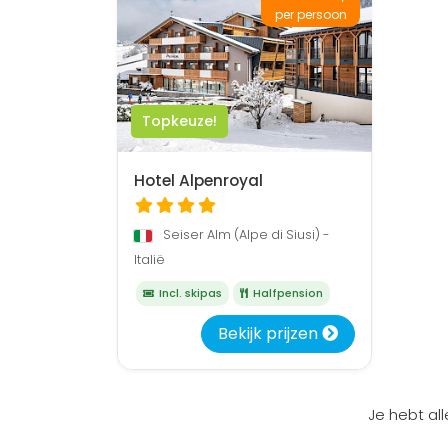
per persoon
Topkeuze!
Hotel Alpenroyal
Seiser Alm (Alpe di Siusi) -
Italië
Incl. skipas
Halfpension
Bekijk prijzen
Je hebt al