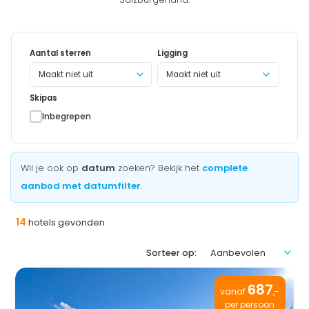
Aantal sterren
Ligging
Maakt niet uit
Skipas
Inbegrepen
Wil je ook op
datum
zoeken? Bekijk het
complete
aanbod met datumfilter
.
14
hotels gevonden
Sorteer op:
687
vanaf
,-
per persoon