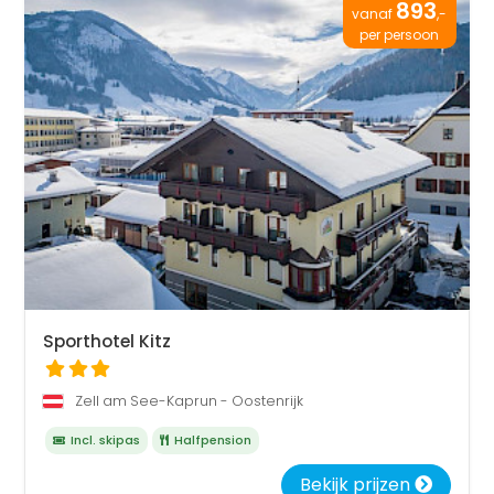
893
vanaf
,-
per persoon
Sporthotel Kitz
Zell am See-Kaprun - Oostenrijk
Incl. skipas
Halfpension
Bekijk prijzen