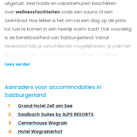
uitgerust. Veel hotels en vakantiehuizen beschikken
over
wellnessfaciliteiten
zoals een sauna of een
zwembad. Hoe lekker is het om na een dag op de piste
tot rust te komen in een heerlijk warm bad? Ook voordelig
is de bereikbaarheid van Salzburgerland. Vanuit
Nederland heb je verschillende mogelijkheden: je pakt het
vliegtuig, gaat met eigen auto of met het openbaar
vervoer. Alles is mogelijk voor een lang weekend, een
Lees verder
week of langer in Salzburgerland.
Aanraders voor accommodaties in
Salzburgerland
Voor wie is wintersport in Salzburgerland
Grand Hotel Zell am See
geschikt?
Saalbach Suites by ALPS RESORTS
Het grootste voordeel? Wintersport in Salzburgerland
Centerhouse Wagrain
is
geschikt voor een heel breed publiek
. Zo voelen
Hotel Wagrainerhof