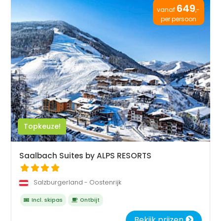
649
vanaf
,-
per persoon
Topkeuze!
Saalbach Suites by ALPS RESORTS
Salzburgerland - Oostenrijk
Incl. skipas
Ontbijt
Bekijk prijzen