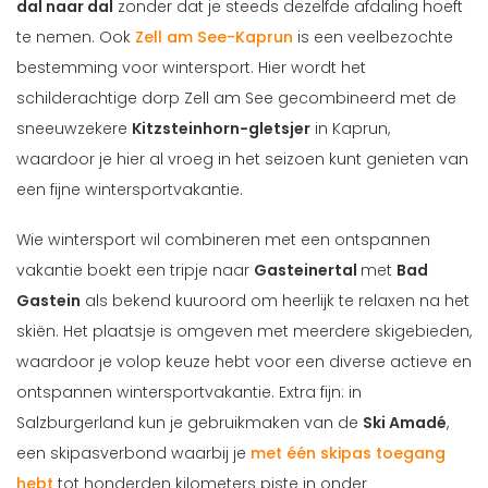
dal naar dal
zonder dat je steeds dezelfde afdaling hoeft
te nemen. Ook
Zell am See-Kaprun
is een veelbezochte
bestemming voor wintersport. Hier wordt het
schilderachtige dorp Zell am See gecombineerd met de
sneeuwzekere
Kitzsteinhorn-gletsjer
in Kaprun,
waardoor je hier al vroeg in het seizoen kunt genieten van
een fijne wintersportvakantie.
Wie wintersport wil combineren met een ontspannen
vakantie boekt een tripje naar
Gasteinertal
met
Bad
Gastein
als bekend kuuroord om heerlijk te relaxen na het
skiën. Het plaatsje is omgeven met meerdere skigebieden,
waardoor je volop keuze hebt voor een diverse actieve en
ontspannen wintersportvakantie. Extra fijn: in
Salzburgerland kun je gebruikmaken van de
Ski Amadé
,
een skipasverbond waarbij je
met één skipas toegang
hebt
tot honderden kilometers piste in onder