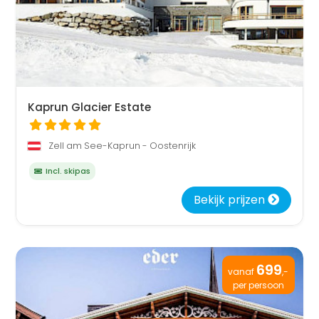
Kaprun Glacier Estate
Zell am See-Kaprun - Oostenrijk
Incl. skipas
Bekijk prijzen
699
vanaf
,-
per persoon