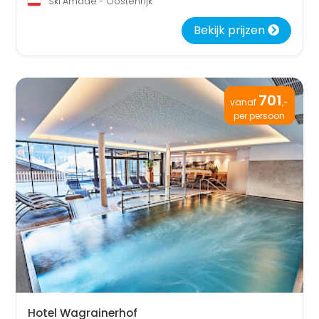
Ski Amadé - Oostenrijk
Bekijk prijzen
701
vanaf
,-
per persoon
Hotel Wagrainerhof