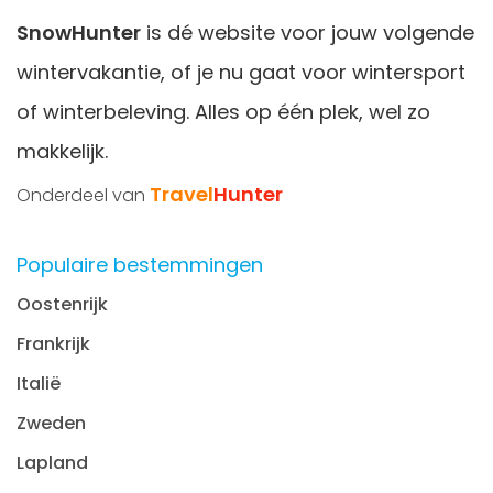
zijn ook ideaal voor
vriendengroepen
die zin hebben in
SnowHunter
is dé website voor jouw volgende
een gezellige wintersportvakantie. Overdag lekker sportief
wintervakantie, of je nu gaat voor wintersport
op de piste en 's avonds gezellig in het dorp.
of winterbeleving. Alles op één plek, wel zo
makkelijk.
Travel
Hunter
Onderdeel van
Populaire bestemmingen
Oostenrijk
Frankrijk
Italië
Zweden
Lapland