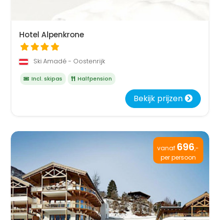
Hotel Alpenkrone
Ski Amadé - Oostenrijk
Incl. skipas
Halfpension
Bekijk prijzen
696
vanaf
,-
per persoon