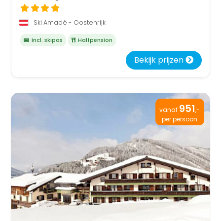
Ski Amadé - Oostenrijk
Incl. skipas
Halfpension
Bekijk prijzen
951
vanaf
,-
per persoon