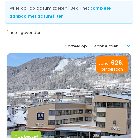
Wil je ook op
datum
zoeken? Bekijk het
complete
aanbod met datumfilter
.
1
hotel gevonden
Sorteer op:
626
vanaf
,-
per persoon
Topkeuze!