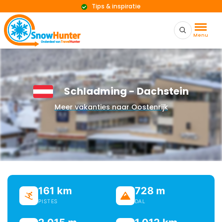
Tips & inspiratie
Menu
Schladming - Dachstein
Meer vakanties naar Oostenrijk
161 km
728 m
PISTES
DAL