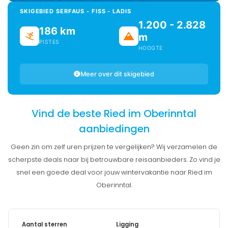
SKIGEBIED SERFAUS - FISS - LADIS
1.200 - 2.828
186 km
m
PISTES
HOOGTE
Meer over dit skigebied
Vind de beste Ried im Oberinntal
aanbiedingen
Geen zin om zelf uren prijzen te vergelijken? Wij verzamelen de
scherpste deals naar bij betrouwbare reisaanbieders. Zo vind je
snel een goede deal voor jouw wintervakantie naar Ried im
Oberinntal.
Aantal sterren
Ligging