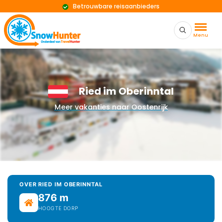
Betrouwbare reisaanbieders
Menu
Ried im Oberinntal
Meer vakanties naar Oostenrijk
OVER RIED IM OBERINNTAL
876 m
HOOGTE DORP