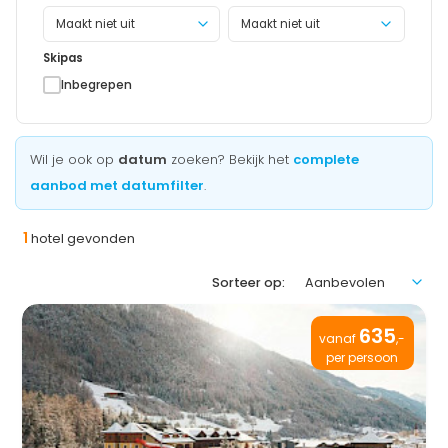
Maakt niet uit
Skipas
Inbegrepen
Wil je ook op
datum
zoeken? Bekijk het
complete
aanbod met datumfilter
.
1
hotel gevonden
Sorteer op:
635
vanaf
,-
per persoon