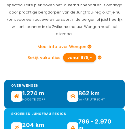
spectaculaire plek boven het Lauterbrunnendal en is omringd
door prachtige bergdorpen van de Jungfrau-regio. Of je nu
komt voor een actieve wintersport in de bergen of juist heerlijk
wilt ontspannen in de Zwitserse natuur: Wengen heeft het
allemaal.
Meer info over Wengen
Bekijk vakanties
vanaf 678,-
OVER WENGEN
1.274 m
862 km
HOOGTE DORP
VANAF UTRECHT
SKIGEBIED JUNGFRAU REGION
796 - 2.970
204 km
m