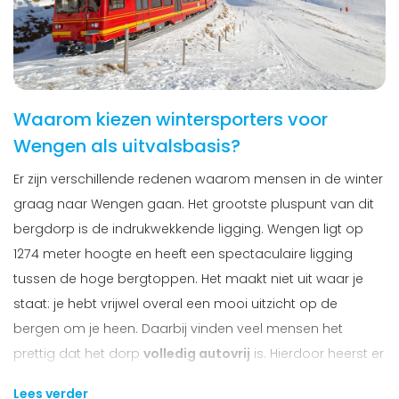
Waarom kiezen wintersporters voor
Wengen als uitvalsbasis?
Er zijn verschillende redenen waarom mensen in de winter
graag naar Wengen gaan. Het grootste pluspunt van dit
bergdorp is de indrukwekkende ligging. Wengen ligt op
1274 meter hoogte en heeft een spectaculaire ligging
tussen de hoge bergtoppen. Het maakt niet uit waar je
staat: je hebt vrijwel overal een mooi uitzicht op de
bergen om je heen. Daarbij vinden veel mensen het
prettig dat het dorp
volledig autovrij
is. Hierdoor heerst er
een ontspannen sfeer en kun je gaan en staan waar je
Lees verder