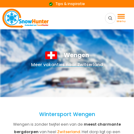
Tips & inspiratie
Menu
Wengen
Meer vakanties naar Zwitserland
Wintersport Wengen
Wengen is zonder twijfel een van de
meest charmante
bergdorpen
van heel
Zwitserland
. Het dorp ligt op een