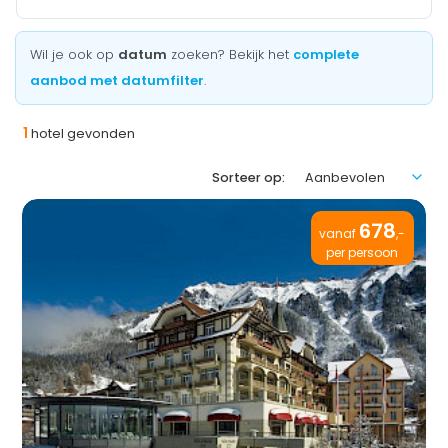
Wil je ook op
datum
zoeken? Bekijk het
complete
aanbod met datumfilter
.
1
hotel gevonden
Sorteer op:
678
vanaf
,-
per persoon