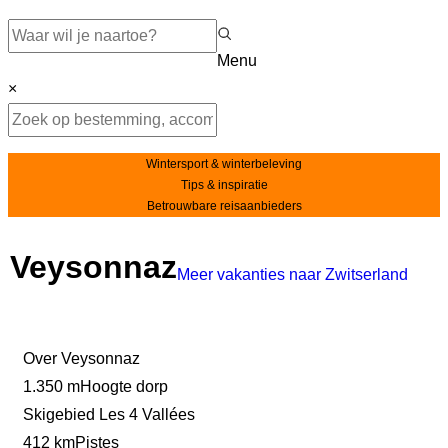
Menu
×
Wintersport & winterbeleving
Tips & inspiratie
Betrouwbare reisaanbieders
Veysonnaz
Meer vakanties naar Zwitserland
Over Veysonnaz
1.350 m
Hoogte dorp
Skigebied Les 4 Vallées
412 km
Pistes