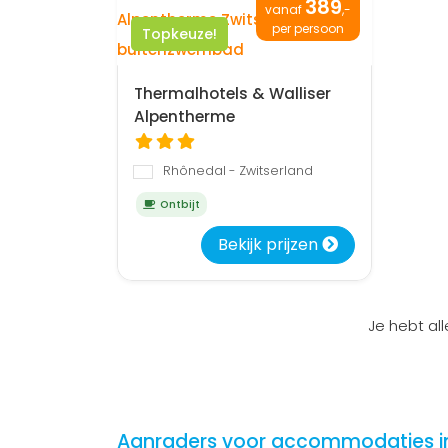
389
vanaf
,-
per persoon
Topkeuze!
Thermalhotels & Walliser
Alpentherme
Rhônedal - Zwitserland
Ontbijt
Bekijk prijzen
Je hebt al
Aanraders voor accommodaties i