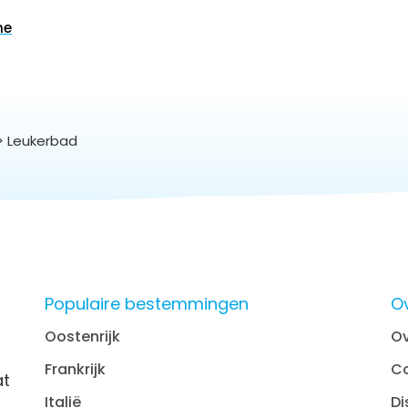
me
> Leukerbad
Populaire bestemmingen
O
Oostenrijk
Ov
Frankrijk
C
at
Italië
Di