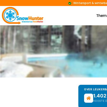
Wintersport & winterb
Them
OVER LEUKER
1.402
HOOGTE 