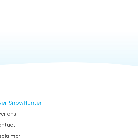
ver SnowHunter
er ons
ontact
sclaimer