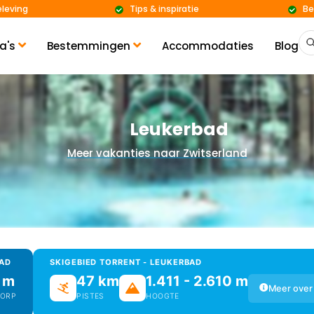
eleving
Tips & inspiratie
Be
a's
Bestemmingen
Accommodaties
Blog
Leukerbad
Meer vakanties naar Zwitserland
BAD
SKIGEBIED TORRENT - LEUKERBAD
 m
47 km
1.411 - 2.610 m
Meer over 
DORP
PISTES
HOOGTE