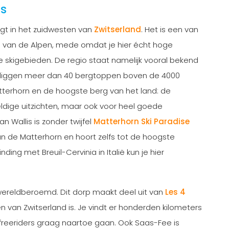
is
ligt in het zuidwesten van
Zwitserland
. Het is een van
 van de Alpen, mede omdat je hier écht hoge
e skigebieden. De regio staat namelijk vooral bekend
 liggen meer dan 40 bergtoppen boven de 4000
terhorn en de hoogste berg van het land: de
eldige uitzichten, maar ook voor heel goede
 Wallis is zonder twijfel
Matterhorn Ski Paradise
van de Matterhorn en hoort zelfs tot de hoogste
ding met Breuil-Cervinia in Italië kun je hier
wereldberoemd. Dit dorp maakt deel uit van
Les 4
n van Zwitserland is. Je vindt er honderden kilometers
 freeriders graag naartoe gaan. Ook Saas-Fee is