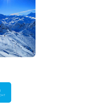
m
ECHT