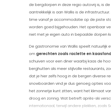
de bergdorpen in deze regio autovrij is, is d
aantrekkelijk is aan Wallis is de infrastructuur
time vanaf je accommodatie op de piste staa
worden goed bijgehouden. Het openbaar vervo
niet met je eigen auto in bepaalde dorpen ku
De gastronomie van Wallis speelt natuurlijk 
om
gerechten zoals raclette en kaasfon
schuiven voor een diner waarbij kaas de hoofd
berghutten als meer stijlvolle restaurants, zod
dat je hier zelfs hoog in de bergen diverse r
snowboarden vind je dus genoeg opties voor 
het zonnetje kunt zitten, want het klimaat van 
droog en zonnig. Wat betreft après-ski versch
internationaal, terwijl andere plekken, zoals S