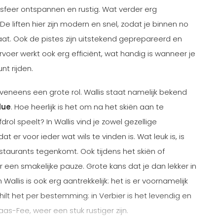
e sfeer ontspannen en rustig. Wat verder erg
. De liften hier zijn modern en snel, zodat je binnen no
t. Ook de pistes zijn uitstekend geprepareerd en
er werkt ook erg efficiënt, wat handig is wanneer je
nt rijden.
eveneens een grote rol. Wallis staat namelijk bekend
due
. Hoe heerlijk is het om na het skiën aan te
rol speelt? In Wallis vind je zowel gezellige
at er voor ieder wat wils te vinden is. Wat leuk is, is
estaurants tegenkomt. Ook tijdens het skiën of
een smakelijke pauze. Grote kans dat je dan lekker in
Wallis is ook erg aantrekkelijk: het is er voornamelijk
ilt het per bestemming: in Verbier is het levendig en
aas-Fee, weer een stuk rustiger zijn.