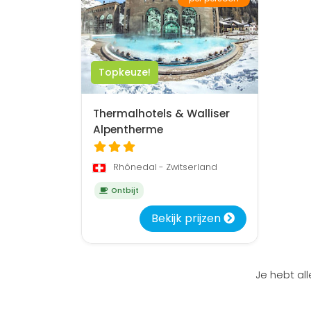
Topkeuze!
Thermalhotels & Walliser
Alpentherme
Rhônedal - Zwitserland
Ontbijt
Bekijk prijzen
Je hebt al