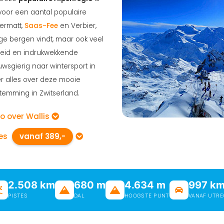
 voor een aantal populaire
Zermatt,
Saas-Fee
en Verbier,
oge bergen vindt, maar ook veel
eid en indrukwekkende
uwsgierig naar wintersport in
er alles over deze mooie
temming in Zwitserland.
fo over Wallis
ies
vanaf 389,-
2.508 km
680 m
4.634 m
997 k
PISTES
DAL
HOOGSTE PUNT
VANAF UTR