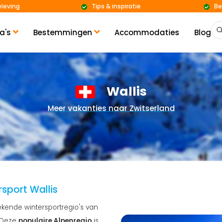
eleving
Tips & inspiratie
Be
a's
Bestemmingen
Accommodaties
Blog
Wallis
Meer vakanties naar Zwitserland
sport Wallis
kende wintersportregio's van
. Deze
populaire Alpenregio
is