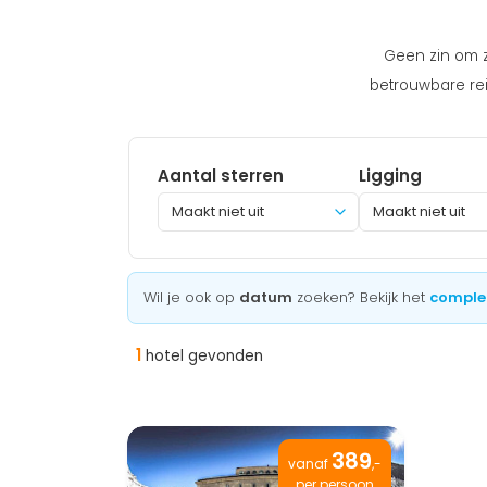
Geen zin om ze
betrouwbare rei
Aantal sterren
Ligging
Maakt niet uit
Wil je ook op
datum
zoeken? Bekijk het
comple
1
hotel gevonden
389
vanaf
,-
per persoon