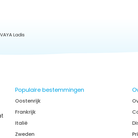
VAYA Ladis
Populaire bestemmingen
O
Oostenrijk
Ov
Frankrijk
C
at
Italië
Di
Zweden
Pr