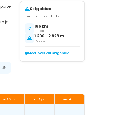
aparte
Skigebied
Serfaus - Fiss - Ladis
m je
186 km
pistes
1.200 - 2.828 m
hoogte
Meer over dit skigebied
Lift
za 26 dec
za 2 jan
ma 4 jan
-
-
-