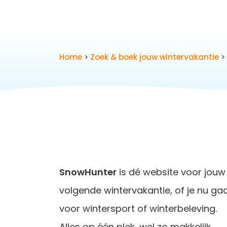
Home
>
Zoek & boek jouw wintervakantie
> 
SnowHunter
is dé website voor jouw
volgende wintervakantie, of je nu ga
voor wintersport of winterbeleving.
Alles op één plek, wel zo makkelijk.