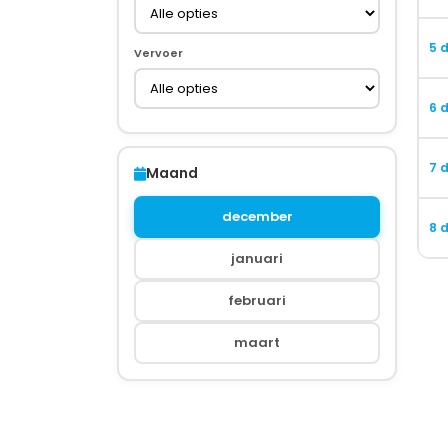
5 
Vervoer
6 
7 
Maand
december
8 
januari
februari
maart