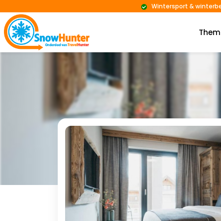
Wintersport & winterb
Them