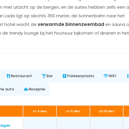
met uitzicht op de bergen, en de suites hebben zelfs een 
 Ladis ligt op slechts 350 meter, de Sonnenbahn naar het
het hotel wacht de
verwarmde binnenzwembad
en sauna o
n de trendy lounge bij het houtvuur bijkomen of dineren in het
Restaurant
Bar
Parkeerplaats
WiFi
he auto
Receptie
vr 4 dec
vr 11 dec
za 19 dec
-
-
-
dagen