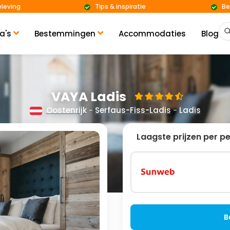
eleving
Tips & inspiratie
Be
a's
Bestemmingen
Accommodaties
Blog
VAYA Ladis
Oostenrijk
-
Serfaus-Fiss-Ladis
-
Ladis
Laagste prijzen per p
B