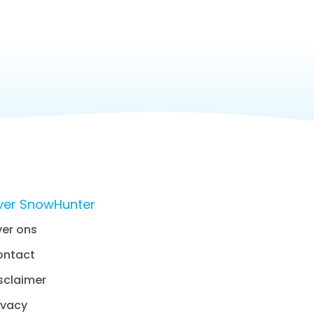
ver SnowHunter
er ons
ontact
sclaimer
ivacy