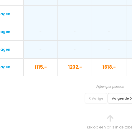
-
-
-
dagen
-
-
-
dagen
-
-
-
dagen
1115,-
1232,-
1618,-
dagen
Prijzen per persoon
Vorige
Volgende
Klik op een prijs in de tab