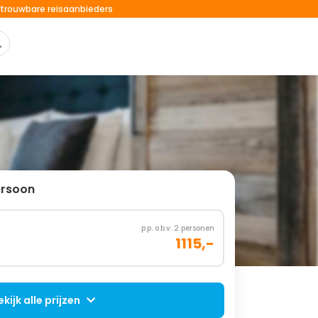
trouwbare reisaanbieders
ersoon
p.p. o.b.v. 2 personen
1115,-
ekijk alle prijzen