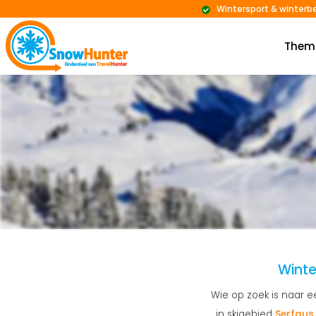
Wintersport & winterb
Them
Winte
Wie op zoek is naar ee
in skigebied
Serfaus 