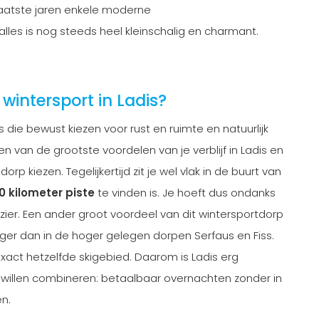
laatste jaren enkele moderne
s is nog steeds heel kleinschalig en charmant.
intersport in Ladis?
rs die bewust kiezen voor rust en ruimte en natuurlijk
n van de grootste voordelen van je verblijf in Ladis en
 kiezen. Tegelijkertijd zit je wel vlak in de buurt van
 kilometer pist
e
te vinden is. Je hoeft dus ondanks
lezier. Een ander groot voordeel van dit wintersportdorp
stiger dan in de hoger gelegen dorpen Serfaus en Fiss.
xact hetzelfde skigebied. Daarom is Ladis erg
m willen combineren: betaalbaar overnachten zonder in
n.