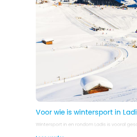
Voor wie is wintersport in Lad
Wintersport in en rondom Ladis is vooral ges
zitten, maar die wel willen genieten van een