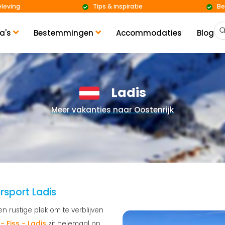
eleving
Tips & inspiratie
Be
a's
Bestemmingen
Accommodaties
Blog
Ladis
Meer vakanties naar Oostenrijk
rsport Ladis
n rustige plek om te verblijven
- Fiss - Ladis
zit helemaal op