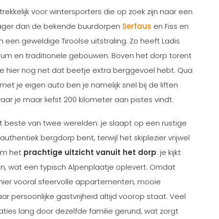
trekkelijk voor wintersporters die op zoek zijn naar een
ts lager dan de bekende buurdorpen
Serfaus
en Fiss en
 een geweldige Tiroolse uitstraling. Zo heeft Ladis
rum en traditionele gebouwen. Boven het dorp torent
e hier nog net dat beetje extra berggevoel hebt. Qua
 met je eigen auto ben je namelijk snel bij de liften
waar je maar liefst 200 kilometer aan pistes vindt.
et beste van twee werelden: je slaapt op een rustige
authentiek bergdorp bent, terwijl het skiplezier vrijwel
 om het
prachtige uitzicht vanuit het dorp
: je kijkt
en, wat een typisch Alpenplaatje oplevert. Omdat
e hier vooral sfeervolle appartementen, mooie
r persoonlijke gastvrijheid altijd voorop staat. Veel
ies lang door dezelfde familie gerund, wat zorgt