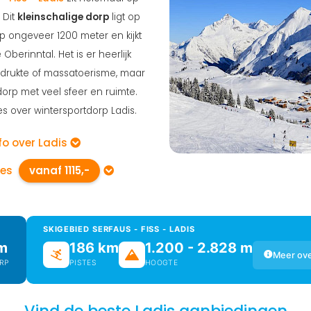
. Dit
kleinschalige dorp
ligt op
p ongeveer 1200 meter en kijkt
 Oberinntal. Het is er heerlijk
 drukte of massatoerisme, maar
rp met veel sfeer en ruimte.
es over wintersportdorp Ladis.
fo over Ladis
ies
vanaf 1115,-
SKIGEBIED SERFAUS - FISS - LADIS
m
186 km
1.200 - 2.828 m
Meer ove
RP
PISTES
HOOGTE