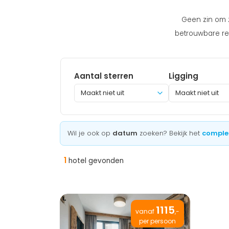
Geen zin om z
betrouwbare rei
Aantal sterren
Ligging
Maakt niet uit
Wil je ook op
datum
zoeken? Bekijk het
comple
1
hotel gevonden
1115
vanaf
,-
per persoon