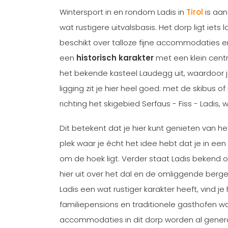
Wintersport in en rondom Ladis in
Tirol
is aan
wat rustigere uitvalsbasis. Het dorp ligt ie
beschikt over talloze fijne accommodaties en
een
historisch karakter
met een klein cent
het bekende kasteel Laudegg uit, waardoor j
ligging zit je hier heel goed: met de skibus of
richting het skigebied Serfaus - Fiss - Ladis, 
Dit betekent dat je hier kunt genieten van h
plek waar je écht het idee hebt dat je in een 
om de hoek ligt. Verder staat Ladis bekend
hier uit over het dal en de omliggende berg
Ladis een wat rustiger karakter heeft, vind j
familiepensions en traditionele gasthofen waa
accommodaties in dit dorp worden al generat